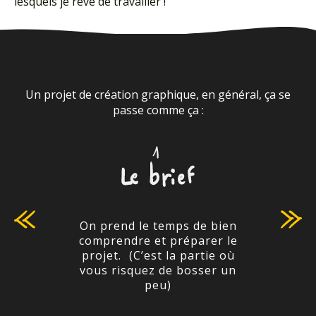
lesquels je rêve de travailler !
Un projet de création graphique, en général, ça se
passe comme ça :
Là, je
On prend le temps de bien
 livrés
co
comprendre et préparer le
ans le
rech
projet. (C’est la partie où
ontinue
p
vous risquez de bosser un
 (pour
Illust
peu)
le
ar