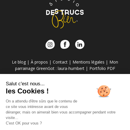
Le blog
À propos
Contact
Mentions légales
Mon
parrainage GreenGot : laura-humbert
Portfolio PDF
Des Trucs Bien Studio : graphisme et communication
Salut c'est nous...
les Cookies !
Copyright © 2021 Des Trucs Bien - Site réalisé par
Angèle
&
Laura
On a attendu d'être sûrs que le contenu de
ce site vous intéresse avant de vous
déranger, mais on aimerait bien vous accompagner pendant votre
visite...
C'est OK pour vous ?