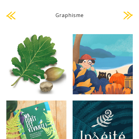
Graphisme
Illu