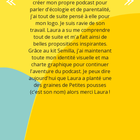
 ressemble
créer mon propre podcast pour
contraintes.
parler d'écologie et de parentalité,
les retours
j'ai tout de suite pensé à elle pour
vement.
mon logo. Je suis ravie de son
rmulés bien
travail. Laura a su me comprendre
s souvent
tout de suite et m'a fait ainsi de
t, ce qui
belles propositions inspirantes.
le saisi ce
Grâce au kit Semilla, j'ai maintenant
t de suite.
toute mon identité visuelle et ma
créative et,
charte graphique pour continuer
oche et son
l'aventure du podcast. Je peux dire
nement sont
aujourd'hui que Laura a planté une
ls avec des
des graines de Petites pousses
manuels
(c'est son nom) alors merci Laura !
plété par des
iers pour
de l'avancée
 ! Vous ne
.s !