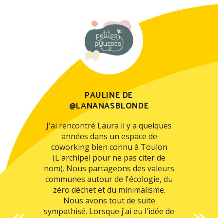
HÉRAPEUTE
PAULINE DE
VALENT
@LANANASBLONDE
raphiste et
rès attentive
J'ai rencontré Laura il y a quelques
Laura réa
soins et
années dans un espace de
groupes l
 client.
coworking bien connu à Toulon
années et 
i l'univers
(L'archipel pour ne pas citer de
qui foncti
rte) et le
nom). Nous partageons des valeurs
bien nos
e web.
communes autour de l'écologie, du
toujours d
zéro déchet et du minimalisme.
 rapidement
Nous avons tout de suite
ur imaginer
sympathisé. Lorsque j'ai eu l'idée de